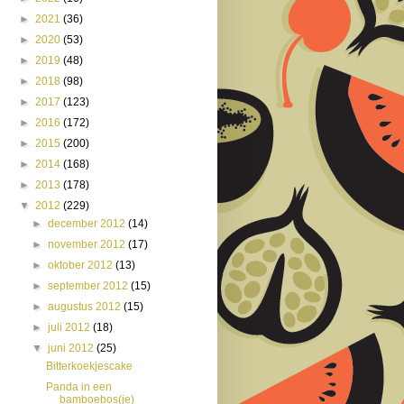
►
2021
(36)
►
2020
(53)
►
2019
(48)
►
2018
(98)
►
2017
(123)
►
2016
(172)
►
2015
(200)
►
2014
(168)
►
2013
(178)
▼
2012
(229)
►
december 2012
(14)
►
november 2012
(17)
►
oktober 2012
(13)
►
september 2012
(15)
►
augustus 2012
(15)
►
juli 2012
(18)
▼
juni 2012
(25)
Bitterkoekjescake
Panda in een
bamboebos(je)