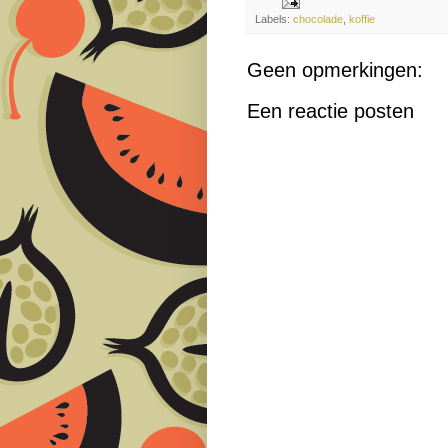
Labels:
chocolade
,
koffie
Geen opmerkingen:
Een reactie posten