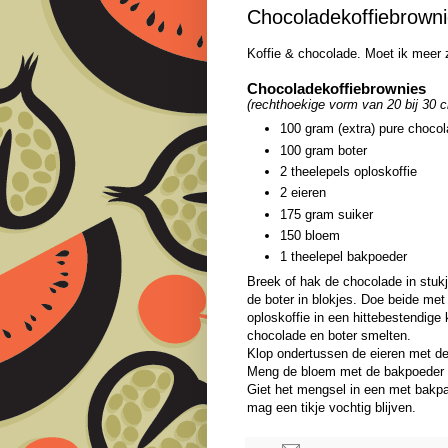
Chocoladekoffiebrown
Koffie & chocolade. Moet ik meer
Chocoladekoffiebrownies
(rechthoekige vorm van 20 bij 30 
100 gram (extra) pure choco
100 gram boter
2 theelepels oploskoffie
2 eieren
175 gram suiker
150 bloem
1 theelepel bakpoeder
Breek of hak de chocolade in stukj
de boter in blokjes. Doe beide met
oploskoffie in een hittebestendig
chocolade en boter smelten.
Klop ondertussen de eieren met de
Meng de bloem met de bakpoeder e
Giet het mengsel in een met bakpa
mag een tikje vochtig blijven.