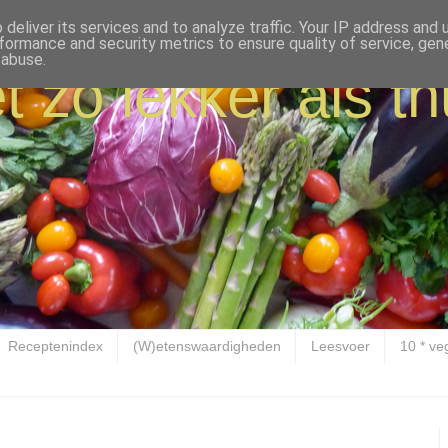
deliver its services and to analyze traffic. Your IP address and
formance and security metrics to ensure quality of service, ge
 abuse.
t zo lekker als th
Receptenindex
(W)etenswaardigheden
Leesvoer
10 * ve