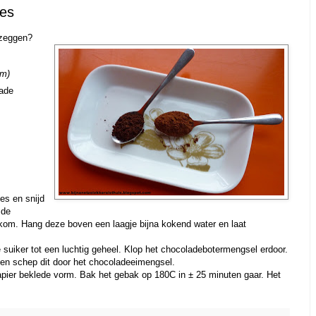
ies
 zeggen?
cm)
lade
es en snijd
 de
e kom. Hang deze boven een laagje bijna kokend water en laat
 suiker tot een luchtig geheel. Klop het chocoladebotermengsel erdoor.
n schep dit door het chocoladeeimengsel.
pier beklede vorm. Bak het gebak op 180C in ± 25 minuten gaar. Het