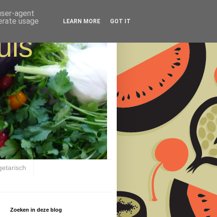
 user-agent
nerate usage
LEARN MORE
GOT IT
uis
getarisch
Zoeken in deze blog