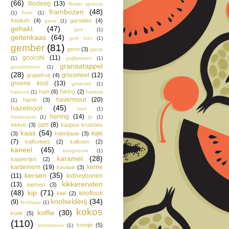
(66)
filodeeg
(13)
flower sprouts
frambozen
(48)
(1)
forel
(1)
freekeh
(4)
garnalen
(4)
gans
(1)
gehakt
(47)
geit
(1)
geitenkaas
(64)
gele biet
(1)
gember
(81)
gerst
(3)
gierst
gnocchi
(11)
(1)
gojibessen
(1)
granaatappel
goudsbloem
(1)
(28)
griesmeel
(12)
grapefruit
(4)
groene kool
(13)
groenlof
(1)
ham
(6)
haring
(2)
haloumi
(1)
harissa
havermout
(20)
haver
(3)
(1)
hazelnoot
(45)
hert
(1)
honing
(14)
hoisinsaus
(1)
ijs
(1)
jam
(8)
inktvis
(3)
kaapse kruisbes
kaas
(54)
kaki
(3)
kabeljauw
(3)
(7)
kalfsvlees
(2)
kalkoen
(2)
kaneel
(45)
kangoeroe
(1)
karamel
(28)
kappertjes
(2)
kardemom
(19)
kerrie
kaviaar
(3)
kersen
(35)
(11)
kidneybonen
kikkererwten
(13)
kiemen
(3)
(48)
kip
(71)
knoflook
kiwi
(2)
knolselderij
(34)
(9)
knolraap
(1)
kokos
koffie
(30)
koek
(5)
(110)
komijn
(5)
komatsuna
(1)