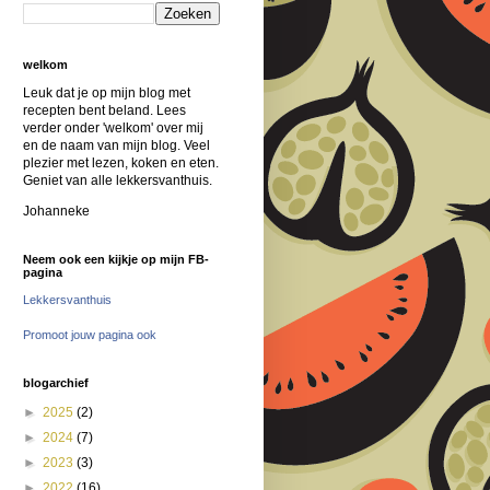
welkom
Leuk dat je op mijn blog met
recepten bent beland. Lees
verder onder 'welkom' over mij
en de naam van mijn blog. Veel
plezier met lezen, koken en eten.
Geniet van alle lekkersvanthuis.
Johanneke
Neem ook een kijkje op mijn FB-
pagina
Lekkersvanthuis
Promoot jouw pagina ook
blogarchief
►
2025
(2)
►
2024
(7)
►
2023
(3)
►
2022
(16)