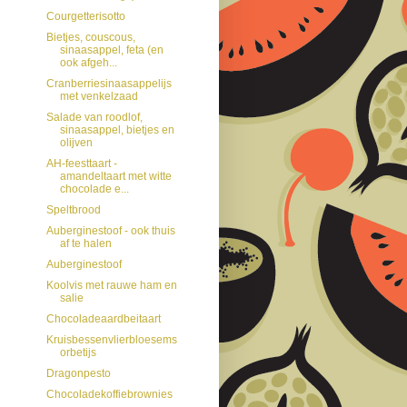
Courgetterisotto
Bietjes, couscous,
sinaasappel, feta (en
ook afgeh...
Cranberriesinaasappelijs
met venkelzaad
Salade van roodlof,
sinaasappel, bietjes en
olijven
AH-feesttaart -
amandeltaart met witte
chocolade e...
Speltbrood
Auberginestoof - ook thuis
af te halen
Auberginestoof
Koolvis met rauwe ham en
salie
Chocoladeaardbeitaart
Kruisbessenvlierbloesems
orbetijs
Dragonpesto
Chocoladekoffiebrownies