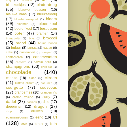
bbq
(1)
bladerdeeg
bitterkoekjes
(12)
(55)
blauwe bessen
(10)
blauwe kaas
(17)
bleekselderij
bloem
(17)
bloedsinaasappel
(1)
(39)
bloemkool
bloemen
(4)
(42)
boerenkool
(17)
bosbessen
boter
(47)
(14)
bramen
(14)
broccoli
brie
(5)
brandewijn
(1)
(25)
brood
(44)
bruine bonen
bulgur
(8)
(3)
burrata
(2)
cacao
(6)
cake
(5)
camembert
(3)
campari
(1)
cashewnoten
cantharellen
(2)
(25)
cavolo nero
(3)
cassave
(1)
champignons
(53)
cheddar
(1)
chocolade
(140)
citroen
chorizo
(18)
cider
(5)
(41)
clotted cream
(3)
coquilles
(1)
courgette
(77)
couscous
(27)
cranberries
(10)
cranberry´s
curry
(7)
(6)
creme fraiche
(5)
dadel
(27)
dille
(17)
daslook
(1)
dragon
(27)
doperwten
(12)
druiven
(10)
drop
(1)
ei
eend
(16)
edamamebonen
(2)
(128)
feta
erwt
(5)
fazant
(1)