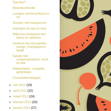
Tjap tjoy?
Bloemkoolrisotto
Lasagne met bloemkool en
vis
Soesjes met mangoroom
Asperges bij opa en oma
Wittechocoladekoek met
kokos en abrikoos
Oosterse kip met paprika,
mango, champignons,
taugé
Salade met
cantaloupmeloen, munt
en feta
Kikkererwten, courgette,
geitenkaas
Chocolademalagaijs
►
mei 2012
(19)
►
april 2012
(22)
►
maart 2012
(24)
►
februari 2012
(20)
►
januari 2012
(27)