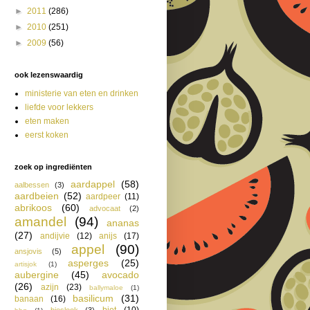
►
2011
(286)
►
2010
(251)
►
2009
(56)
ook lezenswaardig
ministerie van eten en drinken
liefde voor lekkers
eten maken
eerst koken
zoek op ingrediënten
aardappel
(58)
aalbessen
(3)
aardbeien
(52)
aardpeer
(11)
abrikoos
(60)
advocaat
(2)
amandel
(94)
ananas
(27)
andijvie
(12)
anijs
(17)
appel
(90)
ansjovis
(5)
asperges
(25)
artisjok
(1)
aubergine
(45)
avocado
(26)
azijn
(23)
ballymaloe
(1)
basilicum
(31)
banaan
(16)
biet
(10)
bieslook
(3)