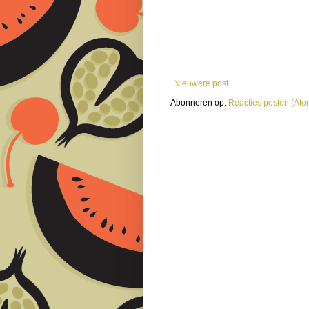
Nieuwere post
Abonneren op:
Reacties posten (Ato