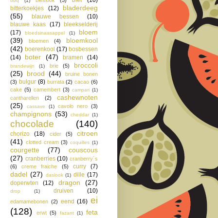
bbq
(1)
bladerdeeg
bitterkoekjes
(12)
(55)
blauwe bessen
(10)
blauwe kaas
(17)
bleekselderij
bloem
(17)
bloedsinaasappel
(1)
(39)
bloemkool
bloemen
(4)
(42)
boerenkool
(17)
bosbessen
boter
(47)
(14)
bramen
(14)
broccoli
brie
(5)
brandewijn
(1)
(25)
brood
(44)
bruine bonen
bulgur
(8)
(3)
burrata
(2)
cacao
(6)
cake
(5)
camembert
(3)
campari
(1)
cashewnoten
cantharellen
(2)
(25)
cavolo nero
(3)
cassave
(1)
champignons
(53)
cheddar
(1)
chocolade
(140)
citroen
chorizo
(18)
cider
(5)
(41)
clotted cream
(3)
coquilles
(1)
courgette
(77)
couscous
(27)
cranberries
(10)
cranberry´s
curry
(7)
(6)
creme fraiche
(5)
dadel
(27)
dille
(17)
daslook
(1)
dragon
(27)
doperwten
(12)
druiven
(10)
drop
(1)
ei
eend
(16)
edamamebonen
(2)
(128)
feta
erwt
(5)
fazant
(1)