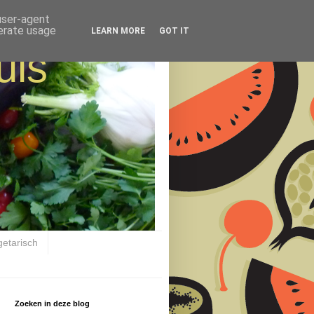
 user-agent
nerate usage
LEARN MORE
GOT IT
uis
getarisch
Zoeken in deze blog