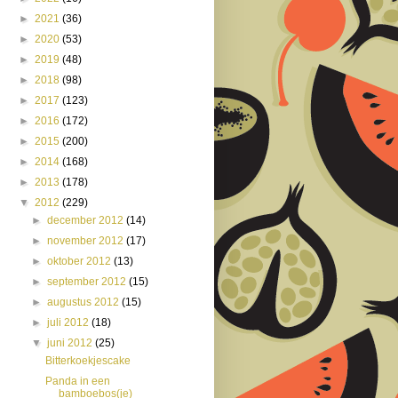
►
2021
(36)
►
2020
(53)
►
2019
(48)
►
2018
(98)
►
2017
(123)
►
2016
(172)
►
2015
(200)
►
2014
(168)
►
2013
(178)
▼
2012
(229)
►
december 2012
(14)
►
november 2012
(17)
►
oktober 2012
(13)
►
september 2012
(15)
►
augustus 2012
(15)
►
juli 2012
(18)
▼
juni 2012
(25)
Bitterkoekjescake
Panda in een
bamboebos(je)