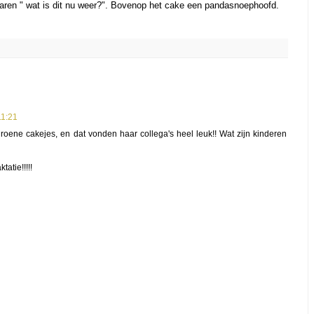
waren " wat is dit nu weer?". Bovenop het cake een pandasnoephoofd.
11:21
roene cakejes, en dat vonden haar collega's heel leuk!! Wat zijn kinderen
atie!!!!!