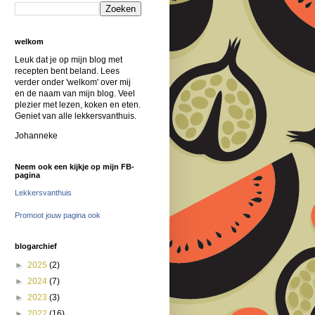
welkom
Leuk dat je op mijn blog met
recepten bent beland. Lees
verder onder 'welkom' over mij
en de naam van mijn blog. Veel
plezier met lezen, koken en eten.
Geniet van alle lekkersvanthuis.
Johanneke
Neem ook een kijkje op mijn FB-
pagina
Lekkersvanthuis
Promoot jouw pagina ook
blogarchief
►
2025
(2)
►
2024
(7)
►
2023
(3)
►
2022
(16)