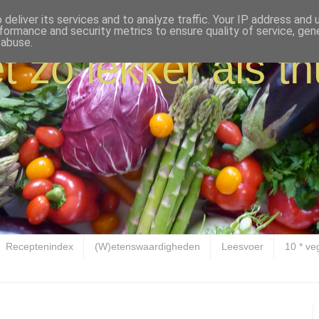
deliver its services and to analyze traffic. Your IP address and
formance and security metrics to ensure quality of service, ge
 abuse.
t zo lekker als th
Receptenindex
(W)etenswaardigheden
Leesvoer
10 * ve