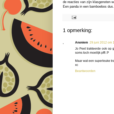
de reacties van zijn klasgenoten 
Een panda in een bamboebos dus.
1 opmerking:
Anoniem
29 juni 2012 om 
Jo Peet trakteerde ook op g
soms toch moeilijk pfft :P
Maar wat een superleuke trakt
xc
Beantwoorden