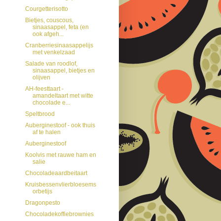
Courgetterisotto
Bietjes, couscous,
sinaasappel, feta (en
ook afgeh...
Cranberriesinaasappelijs
met venkelzaad
Salade van roodlof,
sinaasappel, bietjes en
olijven
AH-feesttaart -
amandeltaart met witte
chocolade e...
Speltbrood
Auberginestoof - ook thuis
af te halen
Auberginestoof
Koolvis met rauwe ham en
salie
Chocoladeaardbeitaart
Kruisbessenvlierbloesems
orbetijs
Dragonpesto
Chocoladekoffiebrownies