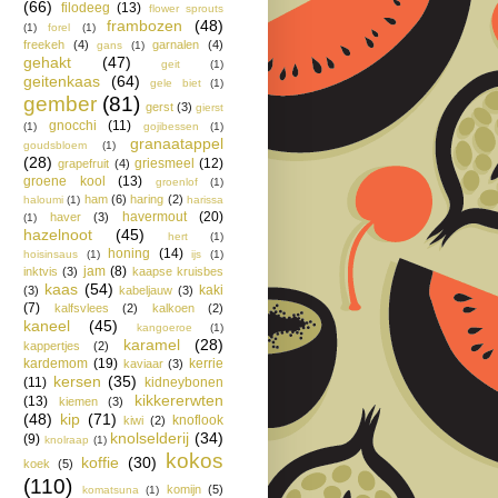
(66)
filodeeg
(13)
flower sprouts
frambozen
(48)
(1)
forel
(1)
freekeh
(4)
garnalen
(4)
gans
(1)
gehakt
(47)
geit
(1)
geitenkaas
(64)
gele biet
(1)
gember
(81)
gerst
(3)
gierst
gnocchi
(11)
(1)
gojibessen
(1)
granaatappel
goudsbloem
(1)
(28)
griesmeel
(12)
grapefruit
(4)
groene kool
(13)
groenlof
(1)
ham
(6)
haring
(2)
haloumi
(1)
harissa
havermout
(20)
haver
(3)
(1)
hazelnoot
(45)
hert
(1)
honing
(14)
hoisinsaus
(1)
ijs
(1)
jam
(8)
inktvis
(3)
kaapse kruisbes
kaas
(54)
kaki
(3)
kabeljauw
(3)
(7)
kalfsvlees
(2)
kalkoen
(2)
kaneel
(45)
kangoeroe
(1)
karamel
(28)
kappertjes
(2)
kardemom
(19)
kerrie
kaviaar
(3)
kersen
(35)
(11)
kidneybonen
kikkererwten
(13)
kiemen
(3)
(48)
kip
(71)
knoflook
kiwi
(2)
knolselderij
(34)
(9)
knolraap
(1)
kokos
koffie
(30)
koek
(5)
(110)
komijn
(5)
komatsuna
(1)