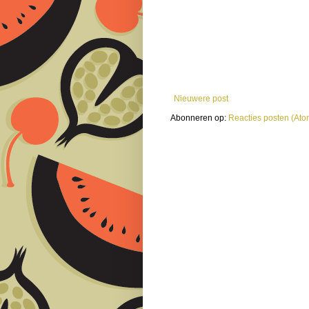
Nieuwere post
Abonneren op:
Reacties posten (Ato