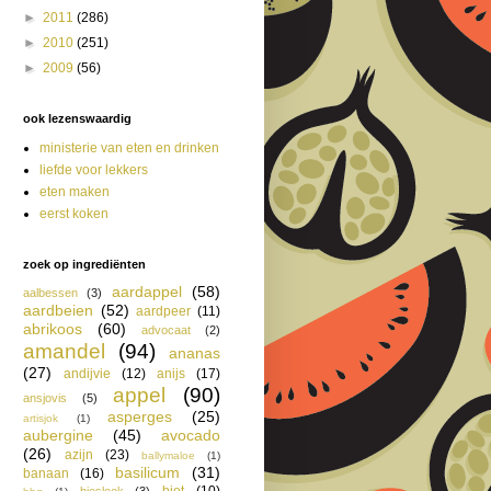
►
2011
(286)
►
2010
(251)
►
2009
(56)
ook lezenswaardig
ministerie van eten en drinken
liefde voor lekkers
eten maken
eerst koken
zoek op ingrediënten
aardappel
(58)
aalbessen
(3)
aardbeien
(52)
aardpeer
(11)
abrikoos
(60)
advocaat
(2)
amandel
(94)
ananas
(27)
andijvie
(12)
anijs
(17)
appel
(90)
ansjovis
(5)
asperges
(25)
artisjok
(1)
aubergine
(45)
avocado
(26)
azijn
(23)
ballymaloe
(1)
basilicum
(31)
banaan
(16)
biet
(10)
bieslook
(3)