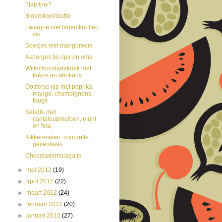
Tjap tjoy?
Bloemkoolrisotto
Lasagne met bloemkool en
vis
Soesjes met mangoroom
Asperges bij opa en oma
Wittechocoladekoek met
kokos en abrikoos
Oosterse kip met paprika,
mango, champignons,
taugé
Salade met
cantaloupmeloen, munt
en feta
Kikkererwten, courgette,
geitenkaas
Chocolademalagaijs
►
mei 2012
(19)
►
april 2012
(22)
►
maart 2012
(24)
►
februari 2012
(20)
►
januari 2012
(27)